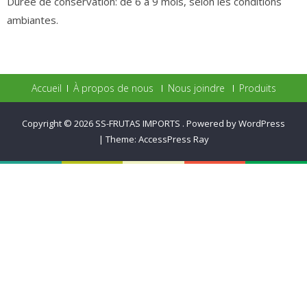
Durée de conservation: de 6 à 9 mois, selon les conditions
ambiantes.
Accueil
À propos de nous
Nous joindre
Produits
Copyright © 2026
SS-FRUTAS IMPORTS
.
Powered by WordPress
|
Theme:
AccessPress Ray