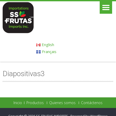
English
Français
Diapositivas3
Inicio
Productos
Quienes somos
Contáctenos