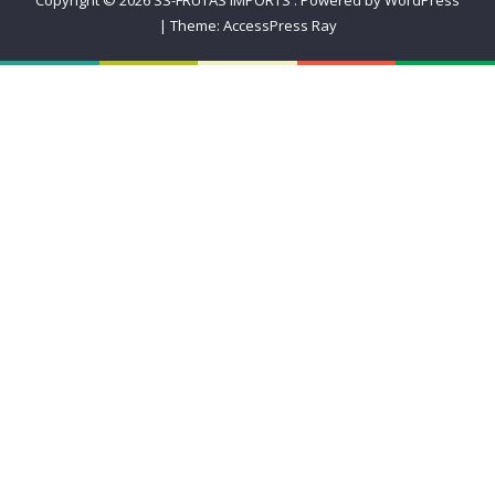
Copyright © 2026
SS-FRUTAS IMPORTS
.
Powered by WordPress
|
Theme:
AccessPress Ray